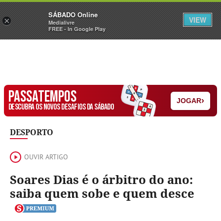
Sábado
SÁBADO Online
Assine
Iniciar Sessão
VIEW
×
Medialivre
FREE - In Google Play
PASSATEMPOS
›
JOGAR
DESCUBRA OS NOVOS DESAFIOS DA SÁBADO
DESPORTO
OUVIR ARTIGO
Soares Dias é o árbitro do ano:
saiba quem sobe e quem desce