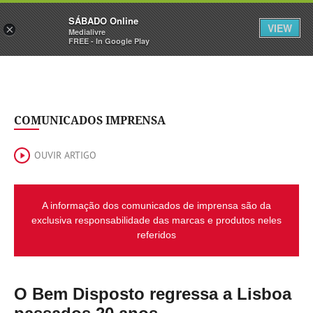
Sábado
SÁBADO Online
Assine
Iniciar Sessão
VIEW
×
Medialivre
FREE - In Google Play
COMUNICADOS IMPRENSA
OUVIR ARTIGO
A informação dos comunicados de imprensa são da
exclusiva responsabilidade das marcas e produtos neles
referidos
O Bem Disposto regressa a Lisboa