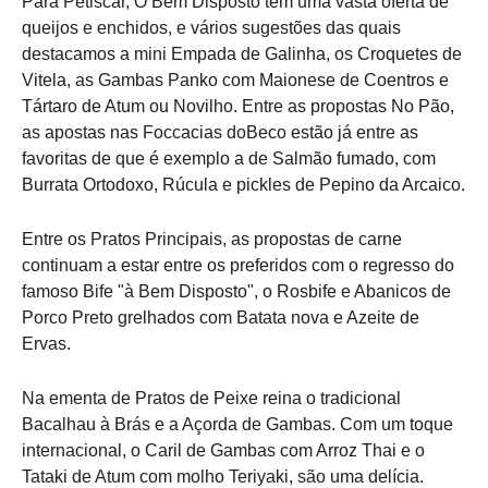
Para Petiscar, O Bem Disposto tem uma vasta oferta de
queijos e enchidos, e vários sugestões das quais
destacamos a mini Empada de Galinha, os Croquetes de
Vitela, as Gambas Panko com Maionese de Coentros e
Tártaro de Atum ou Novilho. Entre as propostas No Pão,
as apostas nas Foccacias doBeco estão já entre as
favoritas de que é exemplo a de Salmão fumado, com
Burrata Ortodoxo, Rúcula e pickles de Pepino da Arcaico.
Entre os Pratos Principais, as propostas de carne
continuam a estar entre os preferidos com o regresso do
famoso Bife "à Bem Disposto", o Rosbife e Abanicos de
Porco Preto grelhados com Batata nova e Azeite de
Ervas.
Na ementa de Pratos de Peixe reina o tradicional
Bacalhau à Brás e a Açorda de Gambas. Com um toque
internacional, o Caril de Gambas com Arroz Thai e o
Tataki de Atum com molho Teriyaki, são uma delícia.