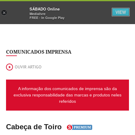
Sábado
SÁBADO Online
Assine
Iniciar Sessão
VIEW
×
Medialivre
FREE - In Google Play
COMUNICADOS IMPRENSA
OUVIR ARTIGO
A informação dos comunicados de imprensa são da
exclusiva responsabilidade das marcas e produtos neles
referidos
Cabeça de Toiro