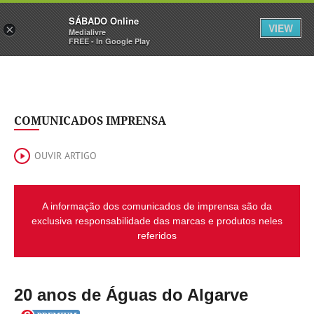
Sábado
SÁBADO Online
Assine
Iniciar Sessão
VIEW
×
Medialivre
FREE - In Google Play
COMUNICADOS IMPRENSA
OUVIR ARTIGO
A informação dos comunicados de imprensa são da
exclusiva responsabilidade das marcas e produtos neles
referidos
20 anos de Águas do Algarve