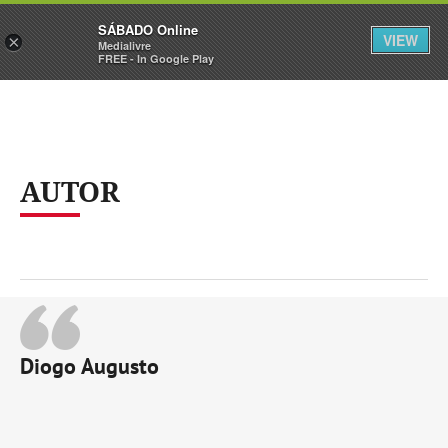
Sábado
SÁBADO Online
Assine
Iniciar Sessão
VIEW
×
Medialivre
FREE - In Google Play
AUTOR
Diogo Augusto