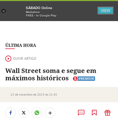
Sábado
SÁBADO Online
Assine
Iniciar Sessão
VIEW
×
Medialivre
FREE - In Google Play
ÚLTIMA HORA
OUVIR ARTIGO
Wall Street soma e segue em
máximos históricos
15 de novembro de 2013 às 21:45
+