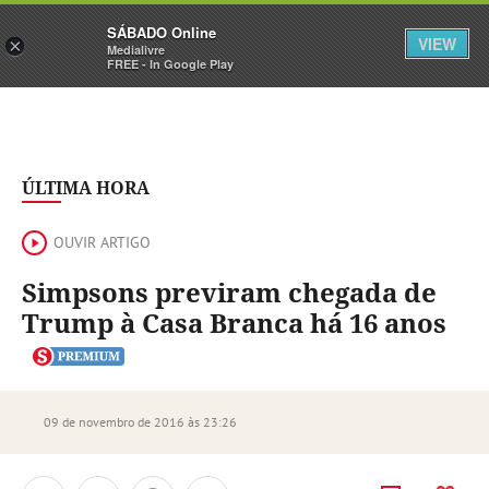
Sábado
SÁBADO Online
Assine
Iniciar Sessão
VIEW
×
Medialivre
FREE - In Google Play
ÚLTIMA HORA
OUVIR ARTIGO
Simpsons previram chegada de
Trump à Casa Branca há 16 anos
09 de novembro de 2016 às 23:26