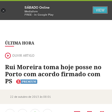
Sábado
SÁBADO Online
Assine
Iniciar Sessão
VIEW
×
Medialivre
FREE - In Google Play
ÚLTIMA HORA
OUVIR ARTIGO
Rui Moreira toma hoje posse no
Porto com acordo firmado com
PS
22 de outubro de 2013 às 08:01