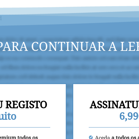
d
PARA CONTINUAR A LE
U REGISTO
ASSINATU
uito
6,9
remium todos os
Aceda
a todos os 