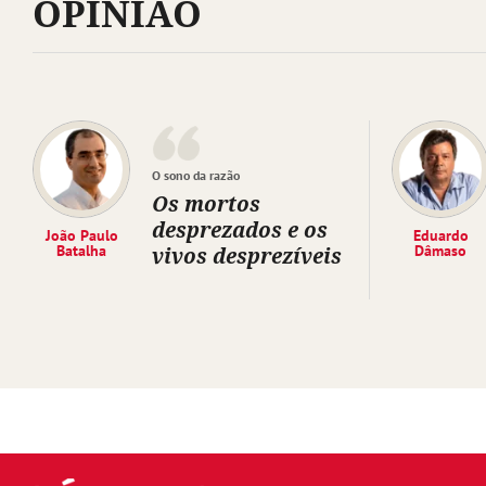
OPINIÃO
O sono da razão
Os mortos
desprezados e os
João Paulo
Eduardo
Batalha
vivos desprezíveis
Dâmaso