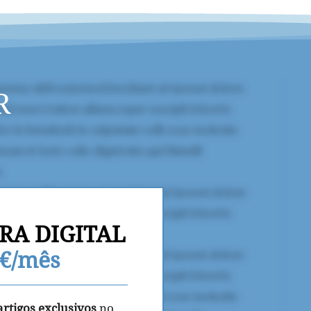
R
RA DIGITAL
9€/mês
artigos exclusivos
no