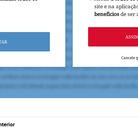
site e na aplicaçã
beneficios
de ser
ASSI
TAR
Cancele 
nterior