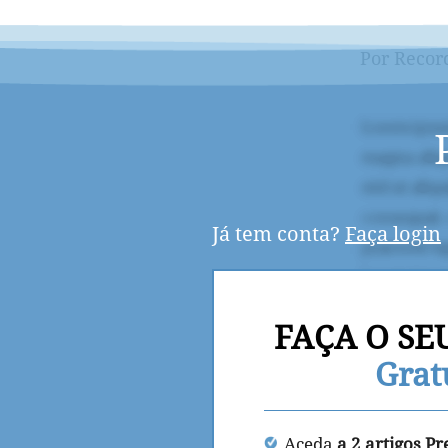
Por Recor
Já tem conta?
Faça login
FAÇA O SE
Grat
Aceda
a 2 artigos P