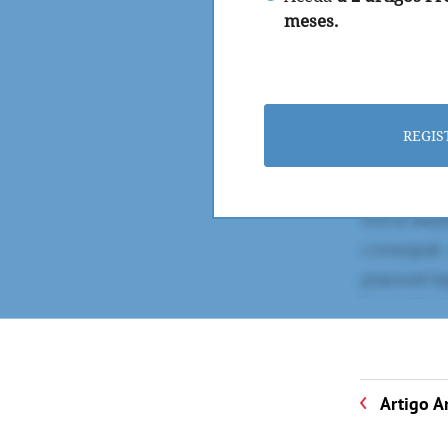
meses.
REGIS
Artigo A