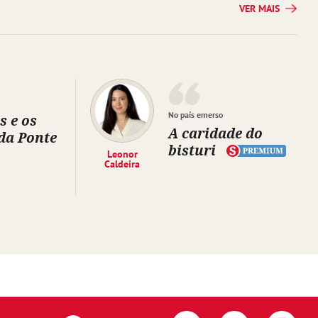
VER MAIS
No país emerso
s e os
A caridade do
da Ponte
bisturi
Leonor
Caldeira