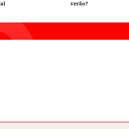
al
verão?