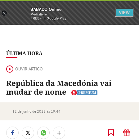
Sábado
SÁBADO Online
Assine
Iniciar Sessão
VIEW
×
Medialivre
FREE - In Google Play
ÚLTIMA HORA
OUVIR ARTIGO
República da Macedónia vai
mudar de nome
12 de junho de 2018 às 19:44
+