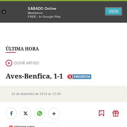
Sábado
SÁBADO Online
Assine
Iniciar Sessão
VIEW
×
Medialivre
FREE - In Google Play
ÚLTIMA HORA
OUVIR ARTIGO
Aves-Benfica, 1-1
28 de dezembro de 2018 às 23:08
+
Adicione como