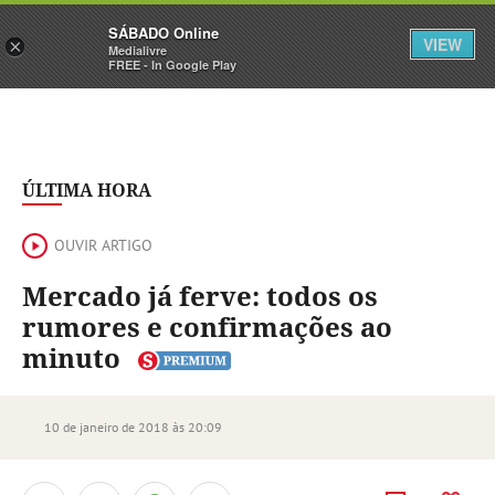
Sábado
SÁBADO Online
Assine
Iniciar Sessão
VIEW
×
Medialivre
FREE - In Google Play
ÚLTIMA HORA
OUVIR ARTIGO
Mercado já ferve: todos os
rumores e confirmações ao
minuto
10 de janeiro de 2018 às 20:09