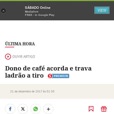
Sábado
SÁBADO Online
Assine
Iniciar Sessão
VIEW
×
Medialivre
FREE - In Google Play
ÚLTIMA HORA
OUVIR ARTIGO
Dono de café acorda e trava
ladrão a tiro
21 de dezembro de 2017 às 01:30
+