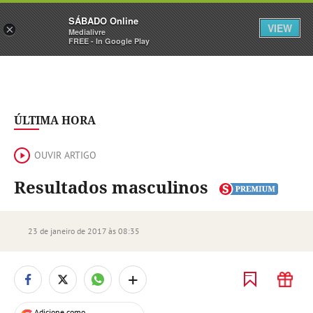
Sábado
SÁBADO Online
Assine
Iniciar Sessão
VIEW
×
Medialivre
FREE - In Google Play
ÚLTIMA HORA
OUVIR ARTIGO
Resultados masculinos
23 de janeiro de 2017 às 08:35
+
Adicione como