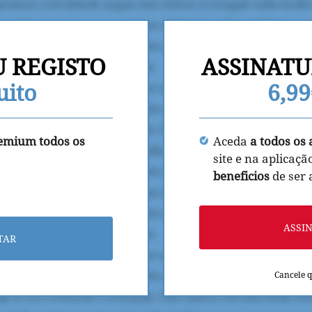
U REGISTO
ASSINATU
uito
6,9
remium todos os
Aceda
a todos os 
site e na aplicaçã
beneficios
de ser
ASSI
TAR
Cancele 