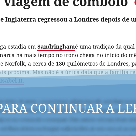
 viagem de comboio
e Inglaterra regressou a Londres depois de
nga estadia em
Sandringham
é uma tradição da qual 
arca há mais tempo no trono chega no início do m
e Norfolk, a cerca de 180 quilómetros de Londres, p
ais próxima. Mas não é a única data que a família r
Isabel II.
PARA CONTINUAR A LE