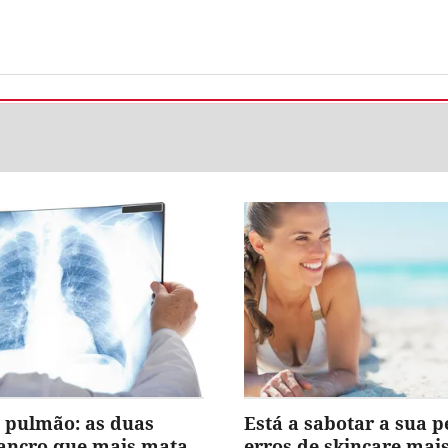
 pulmão: as duas
Está a sabotar a sua p
cancro que mais mata
erros de skincare ma