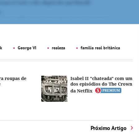
k
George VI
realeza
família real britânica
ra roupas de
Isabel II "chateada" com um
e
dos episódios do The Crown
da Netflix
Próximo Artigo