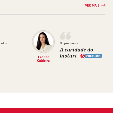
VER MAIS
cados
No país emerso
s
A caridade do
bisturi
Leonor
Caldeira