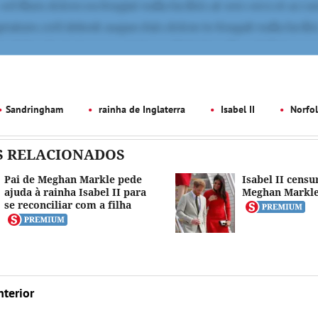
Sandringham
rainha de Inglaterra
Isabel II
Norfol
S RELACIONADOS
Pai de Meghan Markle pede
Isabel II censu
ajuda à rainha Isabel II para
Meghan Markl
se reconciliar com a filha
nterior