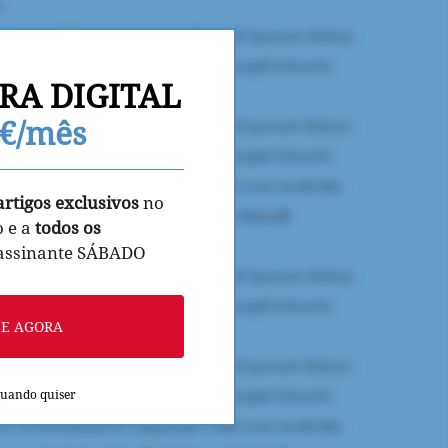
RA DIGITAL
9€/mês
artigos exclusivos
no
o e a
todos os
 assinante SÁBADO
NE AGORA
quando quiser