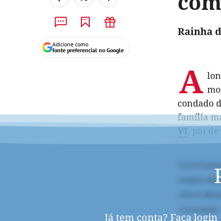
com
Rainha d
Adicione como
fonte preferencial no Google
A
lo
mon
condado d
família m
VI
, pai de
Já tem conta?
Faça login