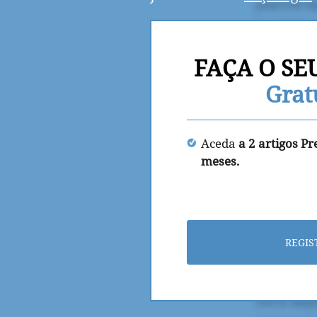
FAÇA O SE
Grat
Aceda
a 2 artigos P
meses.
REGIS