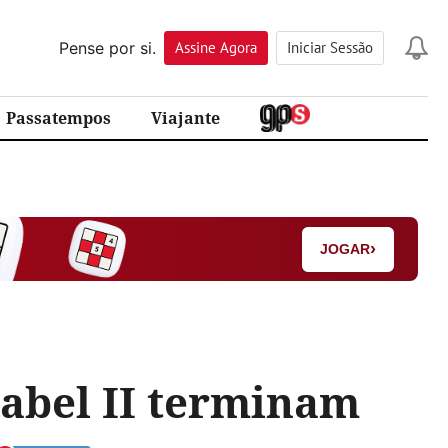
Pense por si.
Assine
Agora
Iniciar Sessão
Passatempos
Viajante
›
JOGAR
sabel II terminam