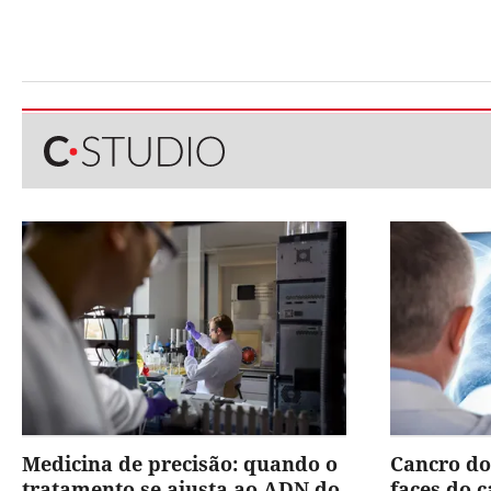
Medicina de precisão: quando o
Cancro do
tratamento se ajusta ao ADN do
faces do 