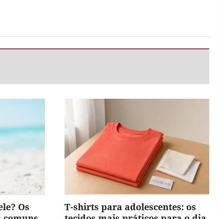
ele? Os
T-shirts para adolescentes: os
is comuns
tecidos mais práticos para o dia