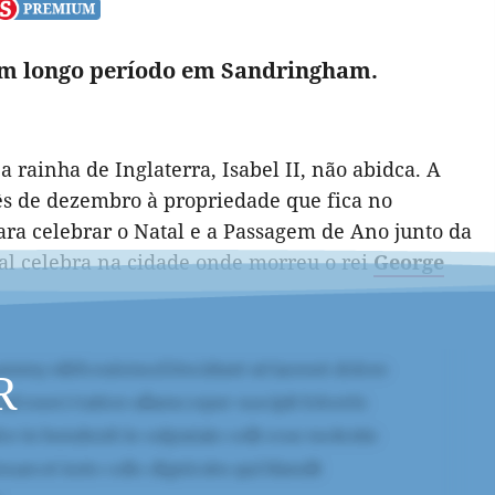
 um longo período em Sandringham.
a rainha de Inglaterra, Isabel II, não abidca. A
ês de dezembro à propriedade que fica
no
ara celebrar o Natal e a Passagem de Ano junto da
eal celebra na cidade onde morreu o rei
George
R