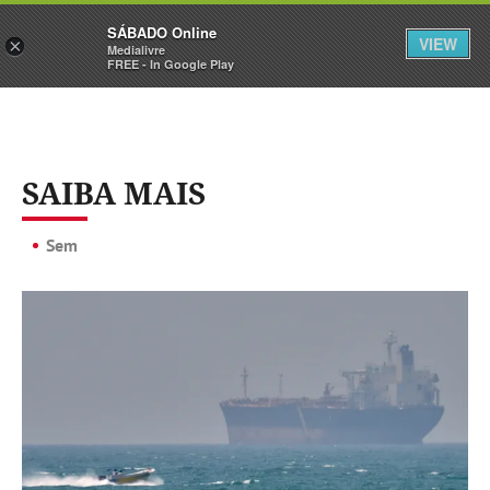
Sábado
SÁBADO Online
Assine
Iniciar Sessão
VIEW
×
Medialivre
FREE - In Google Play
SAIBA MAIS
Sem