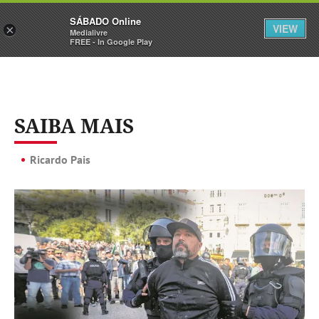
Sábado
SÁBADO Online
Assine
Iniciar Sessão
VIEW
×
Medialivre
FREE - In Google Play
SAIBA MAIS
Ricardo Pais