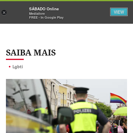
Sábado
SÁBADO Online
Assine
Iniciar Sessão
VIEW
×
Medialivre
FREE - In Google Play
SAIBA MAIS
Lgbti