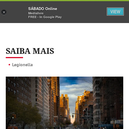
Sábado
SÁBADO Online
Assine
Iniciar Sessão
VIEW
×
Medialivre
FREE - In Google Play
SAIBA MAIS
Legionella