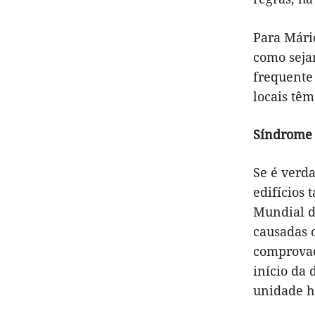
Para Mári
como seja
frequente 
locais tê
Síndrome 
Se é verda
edifícios
Mundial d
causadas 
comprovaç
início da 
unidade ho