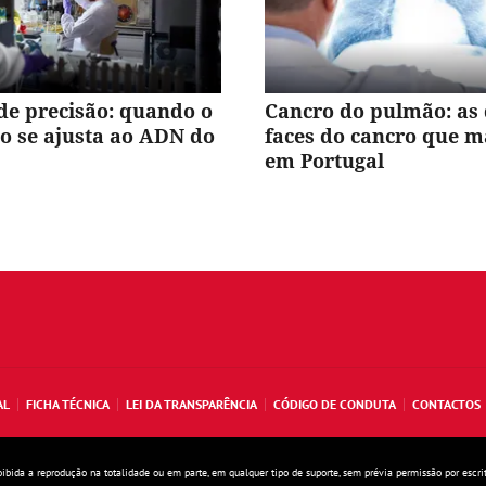
de precisão: quando o
Cancro do pulmão: as
o se ajusta ao ADN do
faces do cancro que m
em Portugal
AL
FICHA TÉCNICA
LEI DA TRANSPARÊNCIA
CÓDIGO DE CONDUTA
CONTACTOS
oibida a reprodução na totalidade ou em parte, em qualquer tipo de suporte, sem prévia permissão por escri