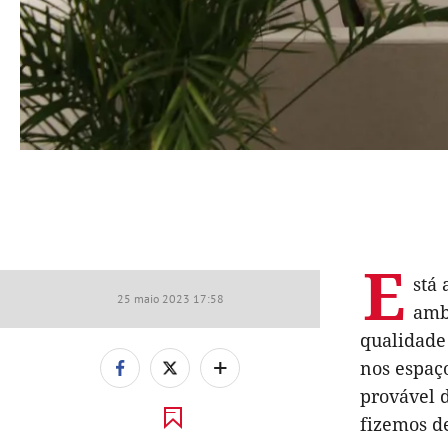
E
stá
25 maio 2023 17:58
ambi
qualidade 
+
nos espaço
provável d
fizemos d