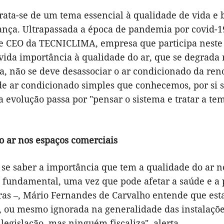
 trata-se de um tema essencial à qualidade de vida 
ança. Ultrapassada a época de pandemia por covid-19
e CEO da TECNICLIMA, empresa que participa neste e
vida importância à qualidade do ar, que se degrada 
, não se deve desassociar o ar condicionado da reno
e ar condicionado simples que conhecemos, por si só
a evolução passa por "pensar o sistema e tratar a t
o ar nos espaços comerciais
se saber a importância que tem a qualidade do ar no 
 fundamental, uma vez que pode afetar a saúde e a
ras –, Mário Fernandes de Carvalho entende que est
, ou mesmo ignorada na generalidade das instalaçõe
 legislação, mas ninguém fiscaliza", alerta.