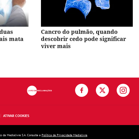
 duas
Cancro do pulmão, quando
ais mata
descobrir cedo pode significar
viver mais
ATIVAR COOKIES
to da Medialivre S.A. Consulte a
Política de Privacidade Medialivre
.