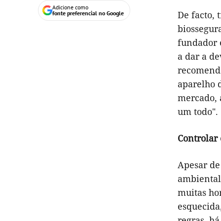
Adicione como
De facto,
fonte preferencial no Google
biossegur
fundador 
a dar a de
recomenda
aparelho d
mercado, 
um todo".
Controlar 
Apesar de 
ambiental
muitas ho
esquecida
regras, há