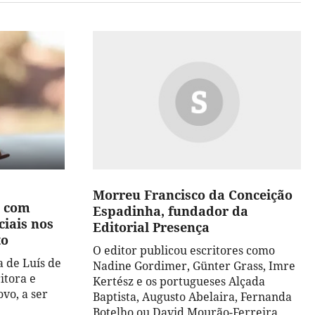
Morreu Francisco da Conceição
 com
Espadinha, fundador da
ciais nos
Editorial Presença
to
O editor publicou escritores como
a de Luís de
Nadine Gordimer, Günter Grass, Imre
itora e
Kertész e os portugueses Alçada
vo, a ser
Baptista, Augusto Abelaira, Fernanda
Botelho ou David Mourão-Ferreira.