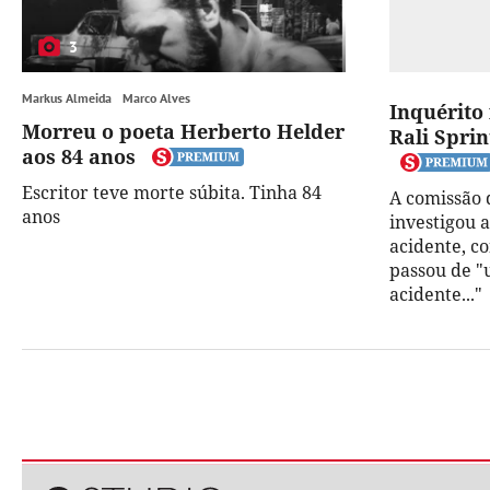
3
Markus Almeida
Marco Alves
Inquérito 
Morreu o poeta Herberto Helder
Rali Spri
aos 84 anos
Escritor teve morte súbita. Tinha 84
A comissão 
anos
investigou a
acidente, c
passou de "
acidente..."