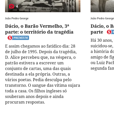
4
João Pedro George
João Pedro George
Dácio, o Barão Vermelho, 3ª
Dácio, o 
parte: o território da tragédia
parte
Há 30 anos,
suicidou-se
E assim chegamos ao fatídico dia: 28
a história d
de julho de 1995. Depois da tragédia,
amigo de fi
D. Alice percebeu que, na véspera, o
ou Luiz Pac
patrão estivera a escrever um
segunda fam
conjunto de cartas, uma das quais
destinada a ela própria. Outras, a
vários poetas. Pedia desculpa pelo
transtorno. O sangue das vítima sujara
toda a casa. Os filhos ingleses só
souberam anos depois e ainda
procuram respostas.