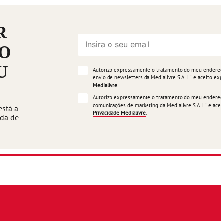
R
ÃO
U
Autorizo expressamente o tratamento do meu endereço
envio de newsletters da Medialivre S.A.. Li e aceito 
Medialivre
.
Autorizo expressamente o tratamento do meu endereço
comunicações de marketing da Medialivre S.A..Li e a
está a
Privacidade Medialivre
.
ada de