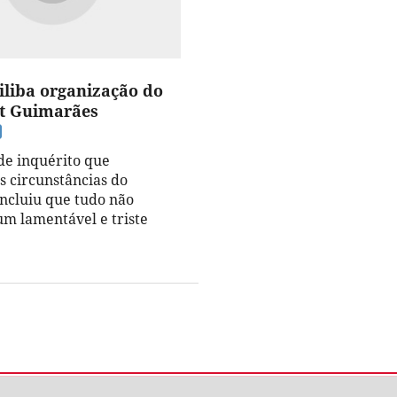
iliba organização do
nt Guimarães
de inquérito que
s circunstâncias do
oncluiu que tudo não
um lamentável e triste