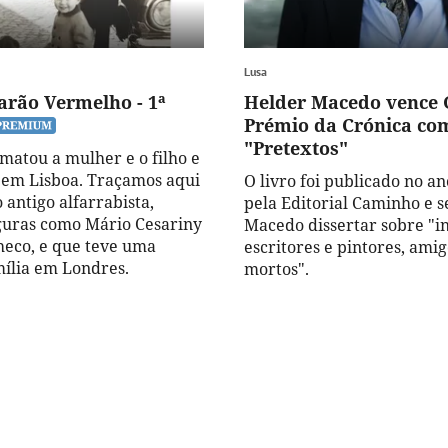
Lusa
Barão Vermelho - 1ª
Helder Macedo vence
Prémio da Crónica co
"Pretextos"
 matou a mulher e o filho e
, em Lisboa. Traçamos aqui
O livro foi publicado no a
o antigo alfarrabista,
pela Editorial Caminho e s
guras como Mário Cesariny
Macedo dissertar sobre "in
heco, e que teve uma
escritores e pintores, amig
ília em Londres.
mortos".