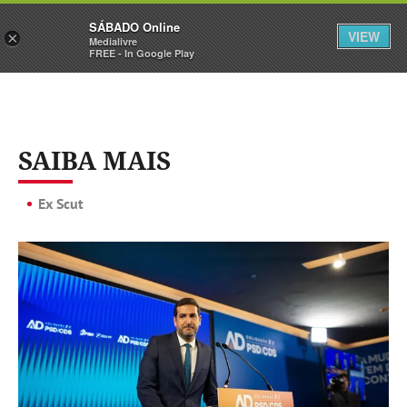
Sábado
SÁBADO Online
Assine
Iniciar Sessão
VIEW
×
Medialivre
FREE - In Google Play
SAIBA MAIS
Ex Scut