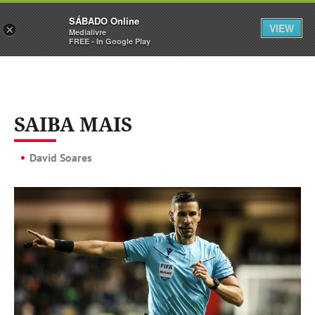
Sábado
SÁBADO Online
Assine
Iniciar Sessão
VIEW
×
Medialivre
FREE - In Google Play
SAIBA MAIS
David Soares