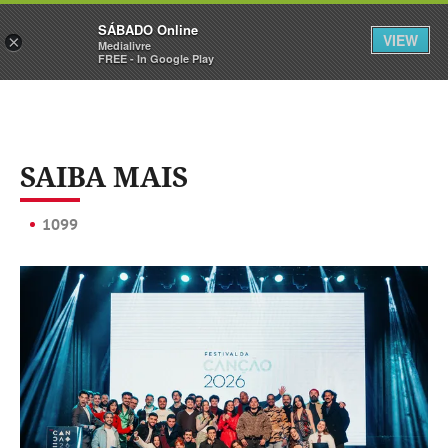
Sábado
SÁBADO Online
Assine
Iniciar Sessão
VIEW
×
Medialivre
FREE - In Google Play
SAIBA MAIS
1099