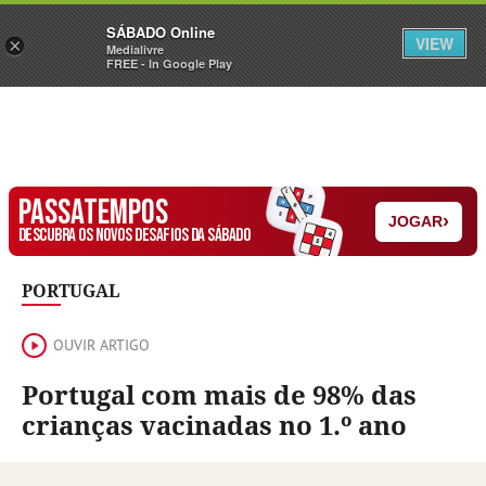
Sábado
SÁBADO Online
Assine
Iniciar Sessão
VIEW
×
Medialivre
FREE - In Google Play
PASSATEMPOS
›
JOGAR
DESCUBRA OS NOVOS DESAFIOS DA SÁBADO
PORTUGAL
OUVIR ARTIGO
Portugal com mais de 98% das
crianças vacinadas no 1.º ano