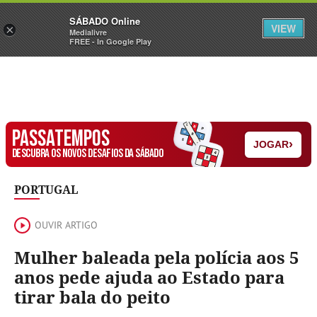
Sábado
SÁBADO Online
Assine
Iniciar Sessão
VIEW
×
Medialivre
FREE - In Google Play
PASSATEMPOS
›
JOGAR
DESCUBRA OS NOVOS DESAFIOS DA SÁBADO
PORTUGAL
OUVIR ARTIGO
Mulher baleada pela polícia aos 5
anos pede ajuda ao Estado para
tirar bala do peito