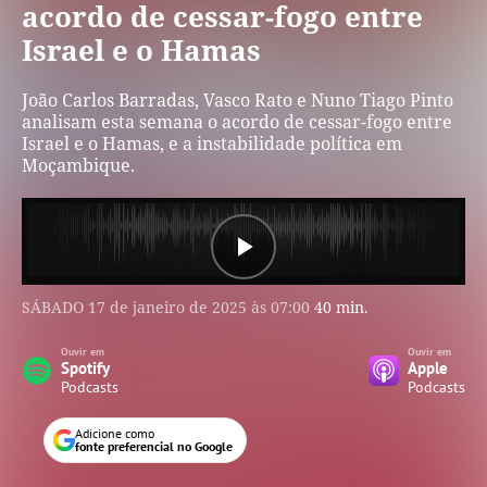
acordo de cessar-fogo entre
Israel e o Hamas
João Carlos Barradas, Vasco Rato e Nuno Tiago Pinto
analisam esta semana o acordo de cessar-fogo entre
Israel e o Hamas, e a instabilidade política em
Moçambique.
Play
SÁBADO
17 de janeiro de 2025 às 07:00
40 min.
Video
Ouvir em
Ouvir em
Spotify
Apple
Podcasts
Podcasts
Adicione como
fonte preferencial no Google