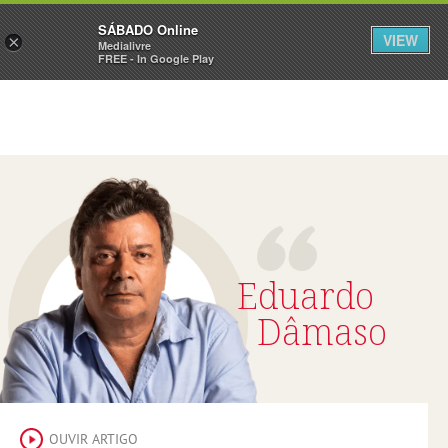
Sábado
SÁBADO Online
Assine
Iniciar Sessão
VIEW
×
Medialivre
FREE - In Google Play
Eduardo
Dâmaso
OUVIR ARTIGO