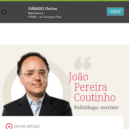
Sábado
SÁBADO Online
Assine
Iniciar Sessão
VIEW
×
Medialivre
FREE - In Google Play
João
Pereira
Coutinho
Politólogo, escritor
OUVIR ARTIGO