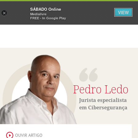
Sábado
SÁBADO Online
Assine
Iniciar Sessão
VIEW
×
Medialivre
FREE - In Google Play
Pedro Ledo
Jurista especialista
em Cibersegurança
OUVIR ARTIGO