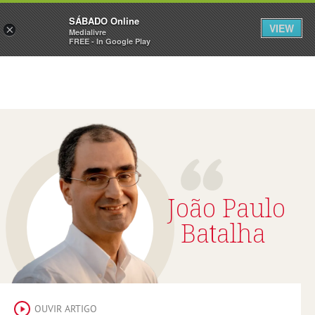
Sábado
SÁBADO Online
Assine
Iniciar Sessão
VIEW
×
Medialivre
FREE - In Google Play
João Paulo
Batalha
OUVIR ARTIGO