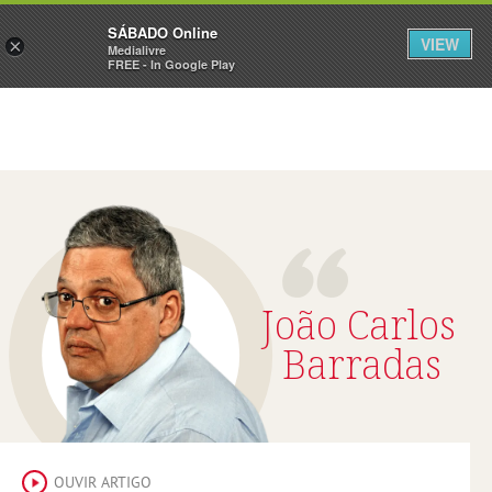
Sábado
SÁBADO Online
Assine
Iniciar Sessão
VIEW
×
Medialivre
FREE - In Google Play
João Carlos
Barradas
OUVIR ARTIGO