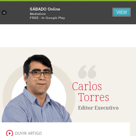
Sábado
SÁBADO Online
Assine
Iniciar Sessão
VIEW
×
Medialivre
FREE - In Google Play
Carlos
Torres
Editor Executivo
OUVIR ARTIGO