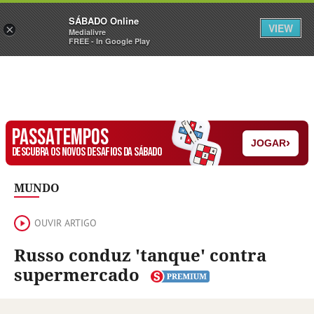
Sábado
SÁBADO Online
Assine
Iniciar Sessão
VIEW
×
Medialivre
FREE - In Google Play
PASSATEMPOS
›
JOGAR
DESCUBRA OS NOVOS DESAFIOS DA SÁBADO
MUNDO
OUVIR ARTIGO
Russo conduz 'tanque' contra
supermercado