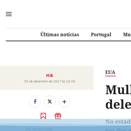
Últimas notícias
Portugal
Mu
EUA
M.B.
05 de dezembro de 2017 às 16:58
Mul
del
+
No estad
um dos a
Adicione como