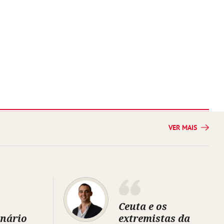
VER MAIS
Ceuta e os
inário
extremistas da