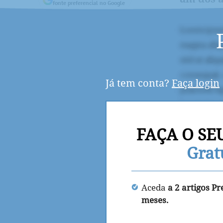
fonte preferencial no Google
Já tem conta?
Faça login
FAÇA O SE
Grat
Aceda
a 2 artigos P
meses.