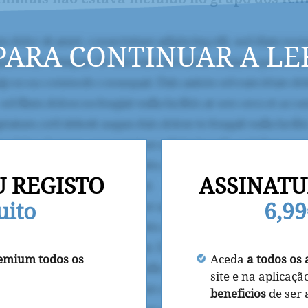
PARA CONTINUAR A LE
U REGISTO
ASSINATU
uito
6,9
remium todos os
Aceda
a todos os 
site e na aplicaçã
beneficios
de ser