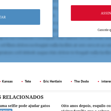
ASSI
TAR
Cancele 
Kansas
Tete
Eric Hertlein
The Dodo
intere
S RELACIONADOS
uma selfie pode ajudar gatos
Oito anos depois, esquilo co