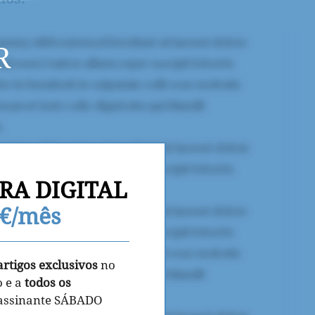
R
RA DIGITAL
9€/mês
artigos exclusivos
no
o e a
todos os
 assinante SÁBADO