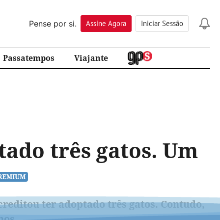
Pense por si.
Assine
Agora
Iniciar Sessão
Passatempos
Viajante
tado três gatos. Um
editou ter adoptado três gatos. Contudo,
nos.