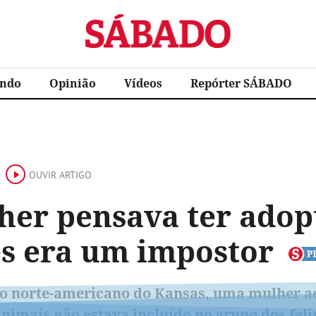
Sábado
ndo
Opinião
Vídeos
Repórter SÁBADO
OUVIR ARTIGO
her pensava ter adop
es era um impostor
o norte-americano do Kansas, uma mulher acr
nimais não estava incluído no grupo dos feli