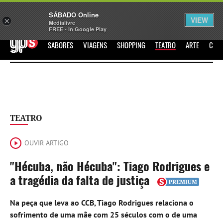
Sábado
SÁBADO Online
Assine
Iniciar Sessão
VIEW
×
Medialivre
FREE - In Google Play
GPS
SABORES
VIAGENS
SHOPPING
TEATRO
ARTE
CIN
TEATRO
OUVIR ARTIGO
"Hécuba, não Hécuba": Tiago Rodrigues e
a tragédia da falta de justiça
Na peça que leva ao CCB, Tiago Rodrigues relaciona o
sofrimento de uma mãe com 25 séculos com o de uma