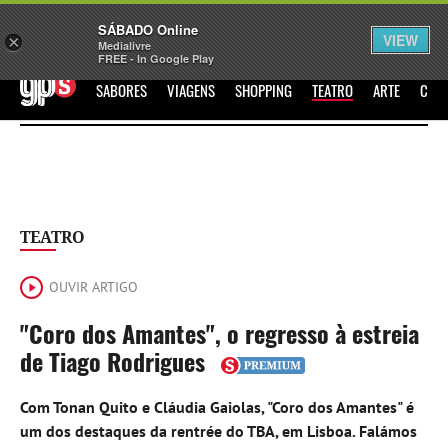
Sábado
SÁBADO Online
Assine
Iniciar Sessão
VIEW
×
Medialivre
FREE - In Google Play
GPS
SABORES
VIAGENS
SHOPPING
TEATRO
ARTE
CIN
TEATRO
OUVIR ARTIGO
"Coro dos Amantes", o regresso à estreia
de Tiago Rodrigues
Com Tonan Quito e Cláudia Gaiolas, "Coro dos Amantes" é
um dos destaques da rentrée do TBA, em Lisboa. Falámos