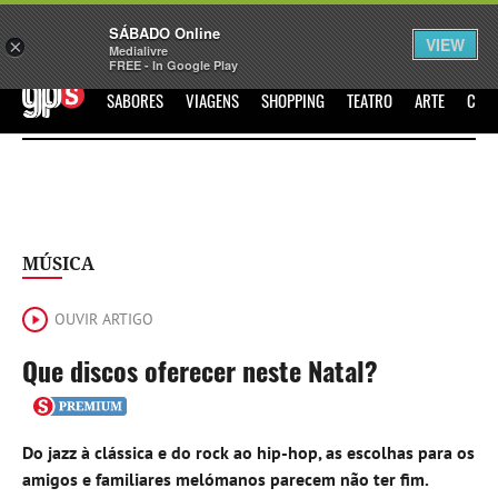
Sábado
SÁBADO Online
Assine
Iniciar Sessão
VIEW
×
Medialivre
FREE - In Google Play
GPS
SABORES
VIAGENS
SHOPPING
TEATRO
ARTE
CIN
MÚSICA
OUVIR ARTIGO
Que discos oferecer neste Natal?
Do jazz à clássica e do rock ao hip-hop, as escolhas para os
amigos e familiares melómanos parecem não ter fim.