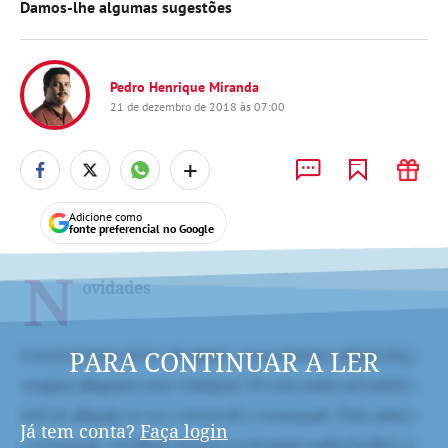
Damos-lhe algumas sugestões
Pedro Henrique Miranda
21 de dezembro de 2018 às 07:00
+
Adicione como
fonte preferencial no Google
N
ovidades
PARA CONTINUAR A LER
Já tem conta?
Faça login