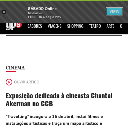
Sábado
SÁBADO Online
Assine
Iniciar Sessão
VIEW
×
Medialivre
FREE - In Google Play
GPS
SABORES
VIAGENS
SHOPPING
TEATRO
ARTE
CIN
CINEMA
OUVIR ARTIGO
Exposição dedicada à cineasta Chantal
Akerman no CCB
"Travelling" inaugura a 16 de abril, inclui filmes e
instalações artísticas e traça um mapa artístico e