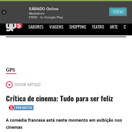
Sábado
SÁBADO Online
Assine
Iniciar Sessão
VIEW
×
Medialivre
FREE - In Google Play
GPS
SABORES
VIAGENS
SHOPPING
TEATRO
ARTE
CIN
GPS
OUVIR ARTIGO
Crítica de cinema: Tudo para ser feliz
A comédia francesa está neste momento em exibição nos
cinemas