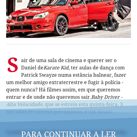
S
air de uma sala de cinema e querer ser o
Daniel de
Karate Kid
, ter aulas de dança com
Patrick Swayze numa estância balnear, fazer
um melhor amigo extraterrestre e fugir à polícia -
quem nunca? Há filmes assim, em que queremos
entrar e de onde não queremos sair.
Baby Driver -
Alta Velocidade
, que se estreia esta quinta-feira, 3,
nas salas de cinema portuguesas, é um desses.
PARA CONTINUAR A LER