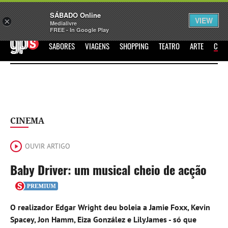
Sábado
SÁBADO Online
Assine
Iniciar Sessão
VIEW
×
Medialivre
FREE - In Google Play
GPS
SABORES
VIAGENS
SHOPPING
TEATRO
ARTE
CIN
CINEMA
OUVIR ARTIGO
Baby Driver: um musical cheio de acção
O realizador Edgar Wright deu boleia a Jamie Foxx, Kevin
Spacey, Jon Hamm, Eiza González e LilyJames - só que