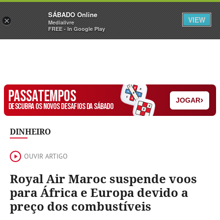
Sábado
SÁBADO Online
Assine
Iniciar Sessão
VIEW
×
Medialivre
FREE - In Google Play
PASSATEMPOS
›
JOGAR
DESCUBRA OS NOVOS DESAFIOS DA SÁBADO
DINHEIRO
OUVIR ARTIGO
Royal Air Maroc suspende voos
para África e Europa devido a
preço dos combustíveis