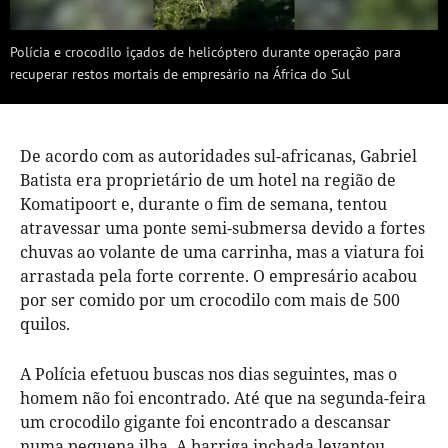
Polícia e crocodilo içados de helicóptero durante operação para
recuperar restos mortais de empresário na África do Sul
De acordo com as autoridades sul-africanas, Gabriel
Batista era proprietário de um hotel na região de
Komatipoort e, durante o fim de semana, tentou
atravessar uma ponte semi-submersa devido a fortes
chuvas ao volante de uma carrinha, mas a viatura foi
arrastada pela forte corrente. O empresário acabou
por ser comido por um crocodilo com mais de 500
quilos.
A Polícia efetuou buscas nos dias seguintes, mas o
homem não foi encontrado. Até que na segunda-feira
um crocodilo gigante foi encontrado a descansar
numa pequena ilha. A barriga inchada levantou