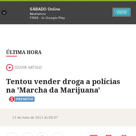
Sábado
SÁBADO Online
Assine
Iniciar Sessão
VIEW
×
Medialivre
FREE - In Google Play
ÚLTIMA HORA
OUVIR ARTIGO
Tentou vender droga a polícias
na 'Marcha da Marijuana'
13 de maio de 2013 às 08:07