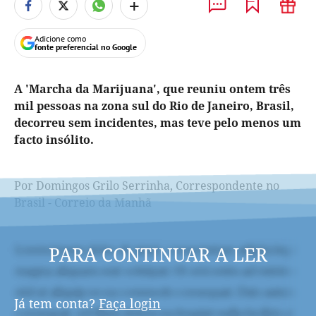
+
Adicione como
fonte preferencial no Google
A 'Marcha da Marijuana', que reuniu ontem três
mil pessoas na zona sul do Rio de Janeiro, Brasil,
decorreu sem incidentes, mas teve pelo menos um
facto insólito.
Por Domingos Grilo Serrinha, Correspondente no
Brasil - Correio da Manhã
PARA CONTINUAR A LER
Já tem conta?
Faça login