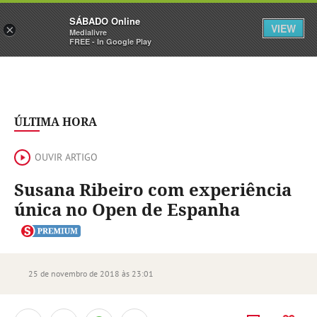
Sábado
SÁBADO Online
Assine
Iniciar Sessão
VIEW
×
Medialivre
FREE - In Google Play
ÚLTIMA HORA
OUVIR ARTIGO
Susana Ribeiro com experiência
única no Open de Espanha
25 de novembro de 2018 às 23:01