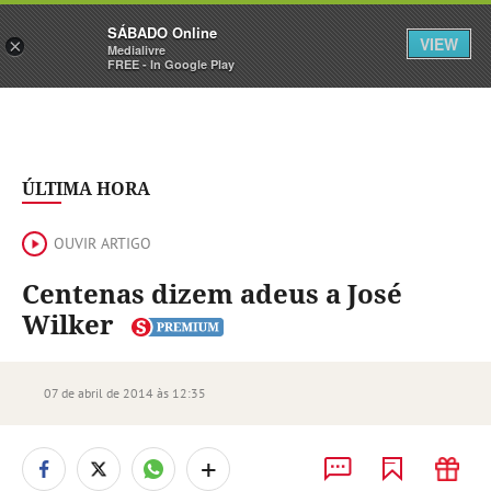
Sábado
SÁBADO Online
Assine
Iniciar Sessão
VIEW
×
Medialivre
FREE - In Google Play
ÚLTIMA HORA
OUVIR ARTIGO
Centenas dizem adeus a José
Wilker
07 de abril de 2014 às 12:35
+