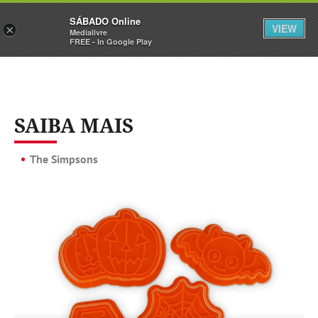
Sábado
SÁBADO Online
Assine
Iniciar Sessão
VIEW
×
Medialivre
FREE - In Google Play
SAIBA MAIS
The Simpsons