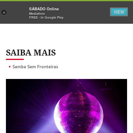
Sábado
SÁBADO Online
Assine
Iniciar Sessão
VIEW
×
Medialivre
FREE - In Google Play
SAIBA MAIS
Samba Sem Fronteiras