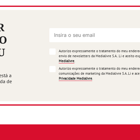
R
ÃO
U
Autorizo expressamente o tratamento do meu endereço
envio de newsletters da Medialivre S.A.. Li e aceito 
Medialivre
.
Autorizo expressamente o tratamento do meu endereço
comunicações de marketing da Medialivre S.A..Li e a
está a
Privacidade Medialivre
.
ada de