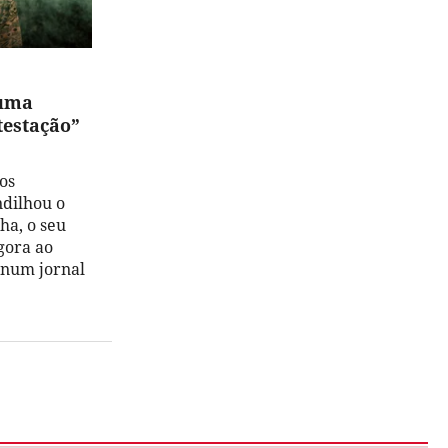
ruma
testação”
os
ndilhou o
ha, o seu
gora ao
o num jornal