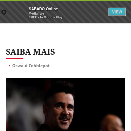
Sábado
SÁBADO Online
Assine
Iniciar Sessão
VIEW
×
Medialivre
FREE - In Google Play
SAIBA MAIS
Oswald Cobblepot